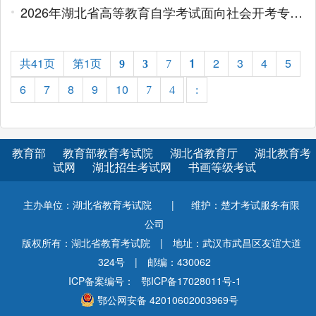
2026年湖北省高等教育自学考试面向社会开考专业实践性环节考核安排通告
共41页
第1页
1
2
3
4
5
9
3
7
6
7
8
9
10
7
4
:
教育部
教育部教育考试院
湖北省教育厅
湖北教育考
试网
湖北招生考试网
书画等级考试
主办单位：湖北省教育考试院
|
维护：楚才考试服务有限
公司
版权所有：湖北省教育考试院
|
地址：武汉市武昌区友谊大道
324号
|
邮编：430062
ICP备案编号：
鄂ICP备17028011号-1
鄂公网安备 42010602003969号