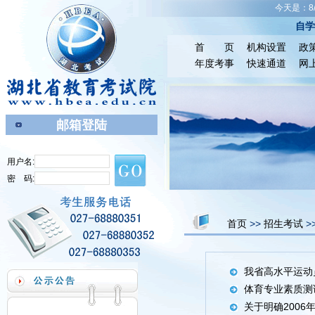
今天是：8/7
自
首 页
机构设置
政
年度考事
快速通道
网
邮箱登陆
用户名:
密 码:
首页
>>
招生考试
>
我省高水平运动
体育专业素质测
关于明确200