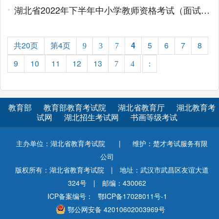
湖北省2022年下半年中小学教师资格考试（面试）温馨提示
共20页
第4页
4
5
6
7
8
9
3
7
9
10
11
12
13
7
4
:
教育部
教育部教育考试院
湖北省教育厅
湖北教育考
试网
湖北招生考试网
书画等级考试
主办单位：湖北省教育考试院
|
维护：楚才考试服务有限
公司
版权所有：湖北省教育考试院
|
地址：武汉市武昌区友谊大道
324号
|
邮编：430062
ICP备案编号：
鄂ICP备17028011号-1
鄂公网安备 42010602003969号