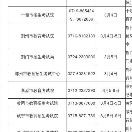
院
0719-865434
十
十堰市招生考试院
3月
4日
9、
8672086
育
荆
荆州市教育考试院
0716-8102139
3月
4日-5日
路
室
荆
荆门市招生考试局
0724-2303206
3月
5日
门
鄂
鄂州市教育招生考试中心
027-60281922
3月
4日
育
孝
孝感市教育考试院
0712-2327290
3月
5-6日
感
黄冈市教育招生考试院
0713-8877088
3月
4日-5日
黄
咸
咸宁市教育招生考试院
0715-8271736
3月
5日-6日
育
随