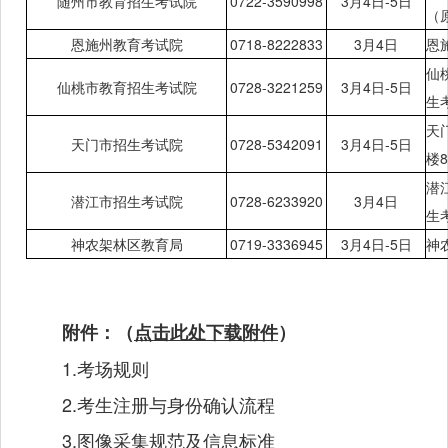
随州市教育招生考试院
0722-3590998
3月
4日-5日
（
恩施州教育考试院
0718-8222833
3月
4日
恩
仙
仙桃市教育招生考试院
0728-3221259
3月
4日-5日
生
天
天门市招生考试院
0728-5342091
3月
4日-5日
楼
潜
潜江市招生考试院
0728-6233920
3月
4日
生
神农架林区教育局
0719-3336945
3月
4日-5日
神
附件：（
点击此处下载附件
）
1.考场规则
2.考生注册与身份确认流程
3.图像采集规范及信息标准