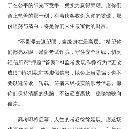
于在公平的阳光下竞争，凭实力赢得荣耀。愿你们
合上笔盖的那一刻，有着侠客收剑入鞘的骄傲，那
份坦荡与清白，将是你们人生最宝贵的财富。
“不畏浮云遮望眼，自缘身在最高层。”希望你
们擦亮双眼，谨防考试诈骗，守住安全防线，切勿
轻信所谓“押题”“答案”“AI监考发现作弊行为”“更改
成绩”“特殊渠道”等虚假信息，以免上当受骗；也不
要以讹传讹，转载、传播未经核实的涉考信息。愿
你们保持清醒的头脑，不被谣言裹挟，稳稳地驶向
彼岸。
高考即将启幕，人生的考卷徐徐延展。愿这场