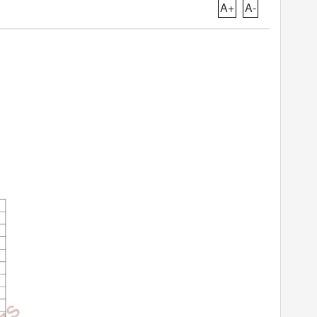
A+
A-