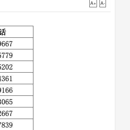
A+
A-