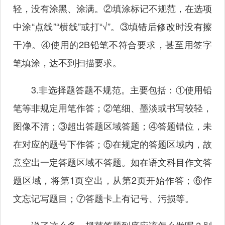
轻，没有涂黑、涂满。②填涂标记不规范，在选项
中涂“点线”“横线”或打“√”。③填错后修改时没有擦
干净。④使用的2B铅笔不符合要求，甚至用签字
笔填涂，达不到扫描要求。
3.非选择题答题不规范。主要包括：①使用铅
笔等非规定用笔作答；②笔细、墨淡或书写较轻，
图像不清；③超出答题区域答题；④答题错位，未
在对应的题号下作答；⑤在规定的答题区域内，故
意空出一定答题区域不答题。如在语文科目作文答
题区域，将第1页空出，从第2页开始作答；⑥作
文忘记写题目；⑦答题卡上有记号、污损等。