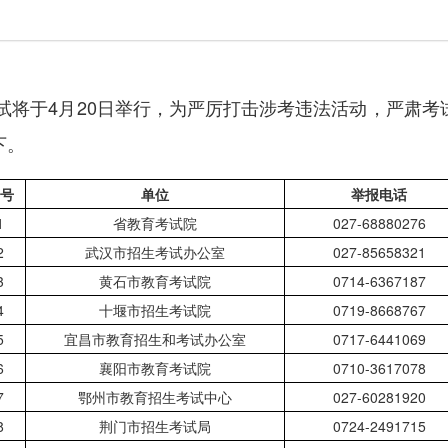
试将于4月20日举行，为严厉打击涉考违法活动，严肃考
下。
号
单位
举报电话
1
省教育考试院
027-68880276
2
武汉市招生考试办公室
027-85658321
3
黄石市教育考试院
0714-6367187
4
十堰市招生考试院
0719-8668767
5
宜昌市教育招生和考试办公室
0717-6441069
6
襄阳市教育考试院
0710-3617078
7
鄂州市教育招生考试中心
027-60281920
8
荆门市招生考试局
0724-2491715