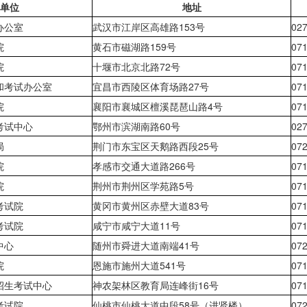
单位
地址
办公室
武汉市江岸区高雄路
153号
02
院
黄石市磁湖路
159号
07
院
十堰市北京北路
72号
07
和考试办公室
宜昌市西陵区体育场路
27号
07
院
襄阳市襄城区檀溪琵琶山路4号
07
考试中心
鄂州市滨湖南路
60号
02
局
荆门市东宝区天鹅路西段
25号
07
院
孝感市交通大道路
266号
07
院
荆州市荆州区学苑路
5号
07
考试院
黄冈市黄州区赤壁大道
83号
07
考试院
咸宁市咸宁大道
11号
07
中心
随州市舜进大道南端41号
07
院
恩施市施州大道
541号
07
招生考试中心
神农架林区教育局连峰街
16号
07
考试院
仙桃市仙桃大道中段
58号（进贤楼）
07