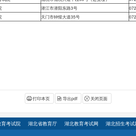
院
潜江市潜阳东路
3号
07
院
天门市钟惺大道
35号
07
打印本页
导出pdf
关闭页面
教育考试院
湖北省教育厅
湖北教育考试网
湖北招生考试