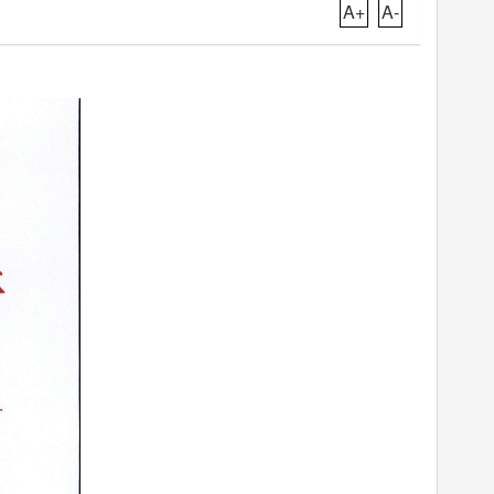
A+
A-