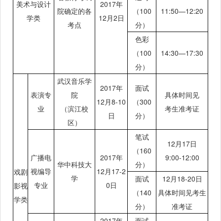
美术与设计
2017年
院确定的各
（100
11:50—12:20
学类
12月2日
考点
分）
色彩
（100
14:30—17:30
分）
武汉音乐学
2017年
面试
表演专
院
具体时间见
12月8-10
（300
业
（滨江校
考生准考证
日
分）
区）
笔试
12月17日
（160
广播电
2017年
9:00-12:00
华中科技大
分）
视编导
12月17-2
戏剧
学
面试
12月18-20日
专业
0日
影视
（140
具体时间见考生
学类
分）
准考证
2017年
面试