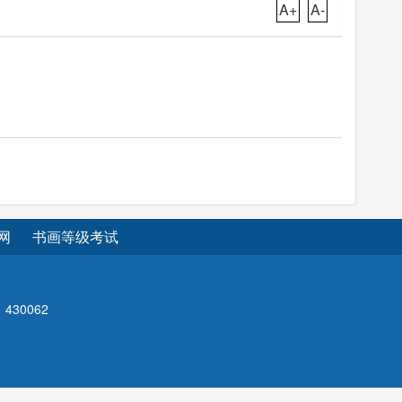
A+
A-
网
书画等级考试
430062