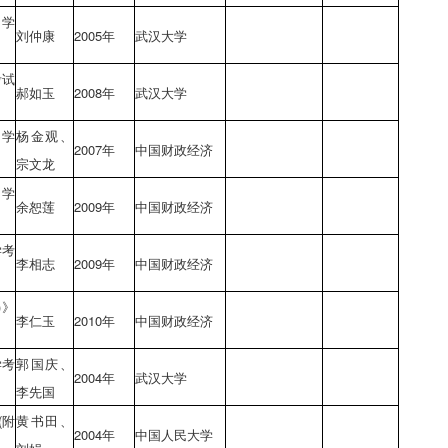
自学
刘仲康
2005年
武汉大学
考试
郝如玉
2008年
武汉大学
自学
杨金观、
2007年
中国财政经济
宗文龙
自学
余恕莲
2009年
中国财政经济
学考
李相志
2009年
中国财政经济
)》
李仁玉
2010年
中国财政经济
学考
郭国庆、
2004年
武汉大学
李先国
(附
黄书田、
2004年
中国人民大学