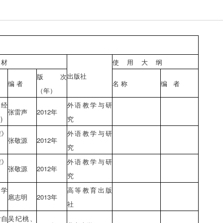
材
使 用 大 纲
出版社
版次
编 者
名 称
编 者
（年）
经
外语教学与研
张雷声
2012年
)
究
程》
外语教学与研
张敬源
2012年
究
程》
外语教学与研
张敬源
2012年
究
自学
高等教育出版
扈志明
2013年
社
附自
吴纪桃、