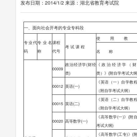
发布日期：2014/1/2 来源：湖北省教育考试院
一、面向社会开考的专业专科段
使 用 教 
专业代
专业名
课程
考 试 课 程
码
称
代号
名 称
政治经济学(财经
《政治经济学（财
00009
类)
类）》(附自学考试大纲
《英语（一）自学教
00012
英语(一)
（附自学考试大纲）
《英语（二）自学教
00015
英语(二)
（附自学考试大纲）
《高等数学(一)》(附
00020
高等数学(一)
考试大纲)
《高等数学(工专)》(