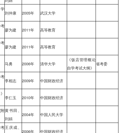
刘娟
自学
刘仲康
2005年
武汉大学
学考
廖为建
2011年
高等教育
学考
廖为建
2011年
高等教育
《饭店管理概论
马勇
2006年
清华大学
省考委
自学考试大纲》
学考
李相志
2009年
中国财政经济
)》
李仁玉
2010年
中国财政经济
(附
黄书田、
2004年
中国人民大学
刘娟
学考
王庆成、
2006年
中国财政经济