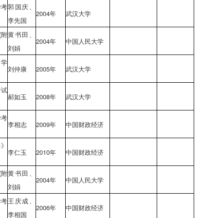
学考
郭国庆、
2004年
武汉大学
李先国
(附
黄书田、
2004年
中国人民大学
刘娟
自学
刘仲康
2005年
武汉大学
考试
郝如玉
2008年
武汉大学
学考
李相志
2009年
中国财政经济
)》
李仁玉
2010年
中国财政经济
(附
黄书田、
2004年
中国人民大学
刘娟
学考
王庆成、
2006年
中国财政经济
李相国