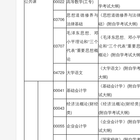
公共课
00022
高等数学(工专)
学考试大纲)
思想道德修养与
《思想道德修养与法
03706
法律基础
础》(附自学考试大纲)
毛泽东思想、邓
《毛泽东思想、邓小
小平理论和“三个
03707
论和“三个代表”重要
代表”重要思想概
概论》(附自学考试大纲
论
《大学语文》(附自学
04729
大学语文
大纲)
《基础会计学》(附自
00041
基础会计学
试大纲)
经济法概论(财经
《经济法概论(财经类
00043
类)
(附自学考试大纲)
《企业会计学》(附自
00055
企业会计学
试大纲)
《国家税收》(附自学