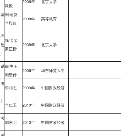
2006年
北京大学
漆毅
律基
刘瑞复、
2008年
高等教育
李毅红
平理
钱淦荣、
思想
2008年
北京大学
罗正楷
)
考试
徐中玉、
2006年
华东师范大学
陶型传
学考
李相志
2009年
中国财政经济
)》
李仁玉
2010年
中国财政经济
学考
刘东明
2010年
中国财政经济
考试