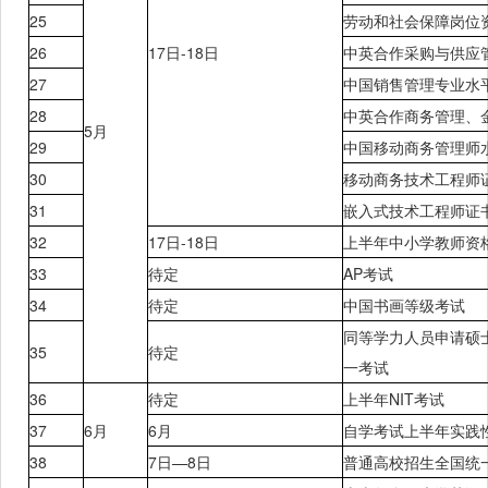
25
劳动和社会保障岗位
26
17日
-18日
中英合作采购与供应
27
中国销售管理专业水
28
中英合作商务管理、
5月
29
中国移动商务管理师
30
移动商务技术工程师
31
嵌入式技术工程师证
32
17日
-18日
上半年中小学教师资
33
待定
AP考试
34
待定
中国书画等级考试
同等学力人员申请硕
35
待定
一考
试
36
待定
上半年
NIT考试
37
6月
6月
自学考试上半年实践
38
7日—
8日
普通高校招生全国统