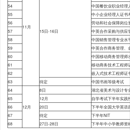
54
中国餐饮业职业经理
55
中小企业经理人证书
56
劳动和社会保障岗位
11月
57
15日
-16日
中英合作采购与供应
58
中国销售管理专业水
59
中英合作商务管理、
60
中国移动商务管理师
61
移动商务技术工程师
62
嵌入式技术工程师证
63
待定
中国书画等级考试
64
8日
湖北省美术与设计专
65
12月
自学考试下半年实践
66
12月
20日
下半年
全国大学英语
67
待定
下半年
NIT
68
27日
-28日
下半年
中小学教师资