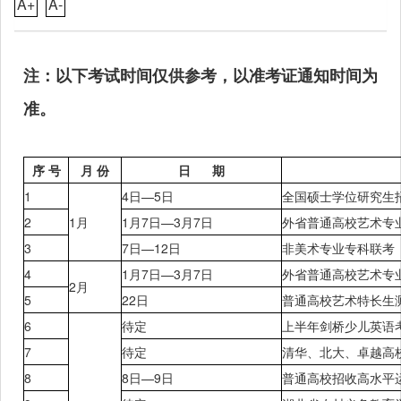
A+
A-
注：以下考试时间仅供参考，以准考证通知时间为
准。
序 号
月 份
日 期
1
4日—
5日
全国硕士学位研究生
2
1月
1月
7日—3月7日
外省普通高校艺术专
3
7日—
12日
非美术专业专科联考
4
1月
7日—3月7日
外省普通高校艺术专
2月
5
22日
普通高校艺术特长生
6
待定
上半年
剑桥少儿英语
7
待定
清华、北大、卓越高
8
8日—
9日
普通高校招收高水平