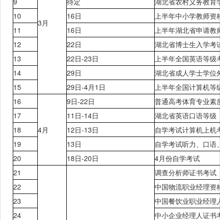
9
待定
湖北省农村义务教育
10
16日
上半年中小学教师资
3月
11
16日
上半年湖北省申请教
12
22日
湖北省
博士生入学考
13
22日-23日
上半年
全国英语等级
14
29日
湖北省成人学士学位
15
29日
-4月1日
上半年
全国计算机等
16
9日
-22日
普通高考体育专业素
17
11日
-14日
湖北省
英语口语等级
18
4月
12日
-13日
自学考试计算机上机
19
13日
自学考试听力、口语
20
18日
-20日
4月份
自学考试
21
调查分析师证书考试
22
中国物流职业经理资
23
中国餐饮业职业经理
24
中小企业经理人证书