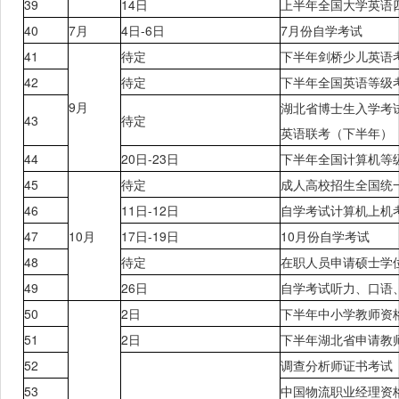
39
14日
上半年
全国大学英语
40
7月
4日
-6日
7月份
自学考试
41
待定
下半年
剑桥少儿英语
42
待定
下半年
全国英语等级
9月
湖北省
博士生入学考
43
待定
英语联考
（下半年）
44
20日
-23日
下半年
全国计算机等
45
待定
成人高校招生全国统
46
11日
-12日
自学考试计算机上机
47
10月
17日
-19日
10月份
自学考试
48
待定
在职人员申请硕士学
49
26日
自学考试听力、口语
50
2日
下半年中小学教师资
51
2日
下半年湖北省申请教
52
调查分析师证书考试
53
中国物流职业经理资