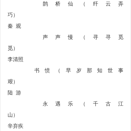
鹊桥仙（纤云弄
巧）
秦
观
声声慢（寻寻觅
觅）
李清照
书愤（早岁那知世事
艰）
陆
游
永遇乐（千古江
山）
辛弃疾