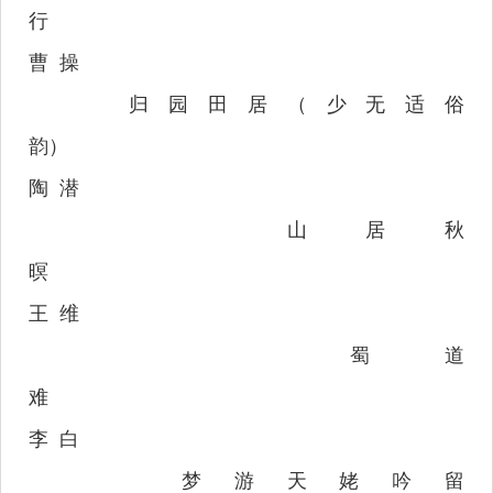
行
曹
操
归园田居（少无适俗
韵）
陶
潜
山居秋
暝
王
维
蜀道
难
李
白
梦游天姥吟留