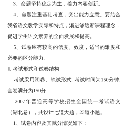
3
、命题坚持稳定为主，着力内容创新。
4
、命题注重基础考查，突出能力立意。要结合
我省语文教学实际和特点，渐进渗透新课程理念，
促进学生语文素养的全面发展和提高。
5
、试卷应有较高的信度、效度，适当的难度和
必要的区分能力。
Ⅱ
.
考试形式和试卷结构
考试采用闭卷、笔试形式
.
考试时间为
150
分钟
.
全卷满分为
150
分
.
2007
年普通高等学校招生全国统一考试语文
（湖北卷），共设计七道大题，
23
道小题。
1
、试卷内容及其赋分情况如下：