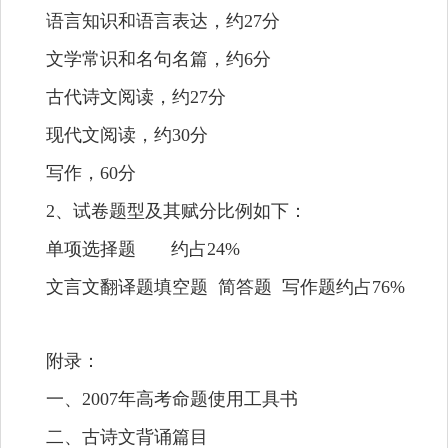
语言知识和语言表达，约
27
分
文学常识和名句名篇，约
6
分
古代诗文阅读，约
27
分
现代文阅读，约
30
分
写作，
60
分
2
、试卷题型及其赋分比例如下：
单项选择题
约占
24%
文言文翻译题
填空题
简答题
写作题
约占
76%
附录：
一、
2007
年高考命题使用工具书
二、古诗文背诵篇目