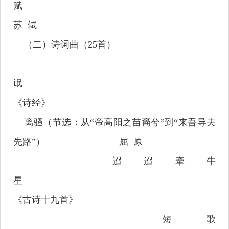
赋
苏
轼
（二）诗词曲（
25
首）
氓
《诗经》
离骚（节选：从
“
帝高阳之苗裔兮
”
到
“
来吾导夫
先路
”
）
屈
原
迢迢牵牛
星
《古诗十九首》
短歌