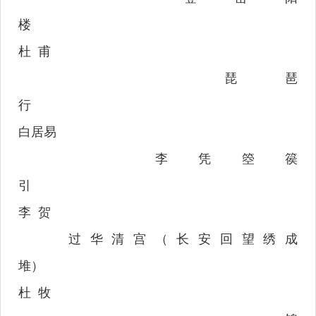
楼
杜
甫
琵琶
行
白居易
李凭箜篌
引
李
贺
过华清宫（长安回望绣成
堆）
杜
牧