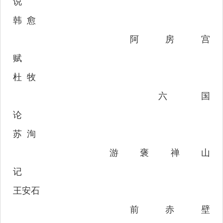
说
韩
愈
阿房宫
赋
杜
牧
六国
论
苏
洵
游褒禅山
记
王安石
前赤壁