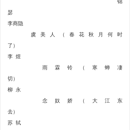
锦
瑟
李商隐
虞美人（春花秋月何时
了）
李
煜
雨霖铃（寒蝉凄
切）
柳
永
念奴娇（大江东
去）
苏
轼