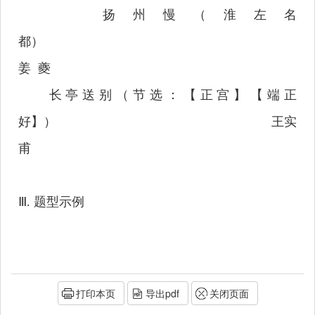
扬州慢（淮左名
都）
姜
夔
长亭送别（节选：【正宫】【端正
好】）
王实
甫
Ⅲ
.
题型示例
打印本页
导出pdf
关闭页面