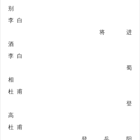
别
李
白
将进
酒
李
白
蜀
相
杜
甫
登
高
杜
甫
登岳阳