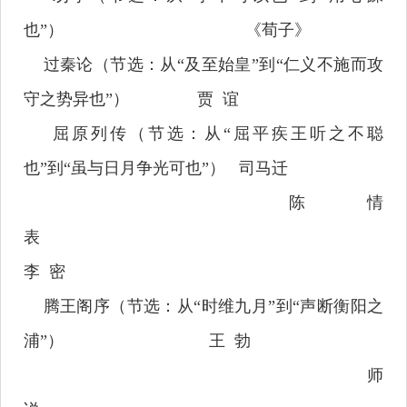
也
”
）
《荀子》
过秦论（节选：从
“
及至始皇
”
到
“
仁义不施而攻
守之势异也
”
）
贾
谊
屈原列传（节选：从
“
屈平疾王听之不聪
也
”
到
“
虽与日月争光可也
”
）
司马迁
陈情
表
李
密
腾王阁序（节选：从
“
时维九月
”
到
“
声断衡阳之
浦
”
）
王
勃
师